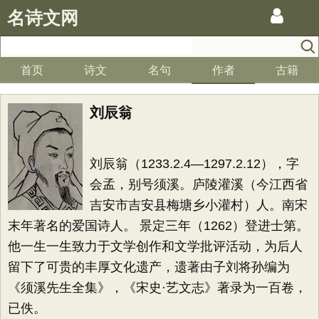
名诗文网
首页
诗文
名句
作者
古籍
刘辰翁
刘辰翁（1233.2.4—1297.2.12），字
会孟，别号须溪。庐陵灌溪（今江西省
吉安市吉安县梅塘乡小灌村）人。南宋
末年著名的爱国诗人。 景定三年（1262）登进士第。
他一生一生致力于文学创作和文学批评活动，为后人
留下了可贵的丰厚文化遗产，遗著由子刘将孙编为
《须溪先生全集》，《宋史·艺文志》著录为一百卷，
已佚。